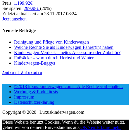
Preis:
1.199,92€
Sie sparen:
299.98€
(20%)
Zuletzt aktualisiert am 28.11.2017 08:24
Jetzt ansehen
Neueste Beiträge
Reinigung und Pflege von Kinderwagen
Welche Rechte Sie als Kinderwagen-Fahrer(in) haben
Kinderwagen-Verdeck – nettes Accessoire oder Zubehör?
Fußsäcke – warm durch Herbst und Winter
Kinderwagen-Buggys
Android Autoradio
©2018 luxus-kinderwagen.com – Alle Rechte vorbehalten.
Werbung & Podukttests
Impressum
Datenschutzerklärung
Copyright © 2020 | Luxuskinderwagen.com
Diese Website benutzt Cookies. Wenn du die Website weiter nutzt,
gehen wir von deinem Einverständnis aus.
OK
Nein
Erfahre mehr