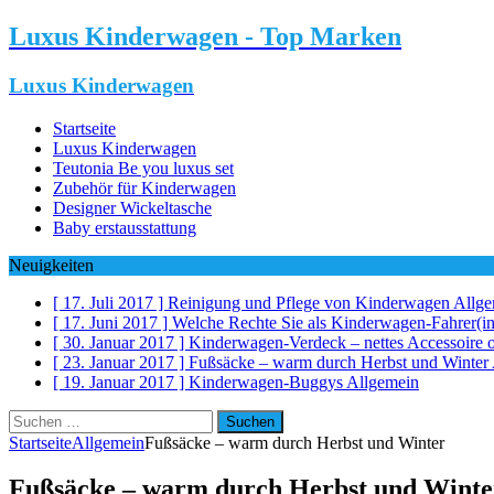
Luxus Kinderwagen - Top Marken
Luxus Kinderwagen
Startseite
Luxus Kinderwagen
Teutonia Be you luxus set
Zubehör für Kinderwagen
Designer Wickeltasche
Baby erstausstattung
Neuigkeiten
[ 17. Juli 2017 ]
Reinigung und Pflege von Kinderwagen
Allge
[ 17. Juni 2017 ]
Welche Rechte Sie als Kinderwagen-Fahrer(i
[ 30. Januar 2017 ]
Kinderwagen-Verdeck – nettes Accessoire 
[ 23. Januar 2017 ]
Fußsäcke – warm durch Herbst und Winter
[ 19. Januar 2017 ]
Kinderwagen-Buggys
Allgemein
Suchen
nach:
Startseite
Allgemein
Fußsäcke – warm durch Herbst und Winter
Fußsäcke – warm durch Herbst und Winte