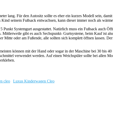
er lang. Für den Autositz sollte es eher ein kurzes Modell sein, damit 
das Kind seinem Fußsack entwachsen, kann dieser immer noch als wärm
 5 Punkt Systemgurt ausgestattet. Natürlich muss ein Fußsack auch Ö
en. Mittlerweile gibt es auch Sechspunkt- Gurtsysteme, beim Kauf ist al
er Mitte oder am Fußende, alle sollten sich komplett öffnen lassen. Der 
die meisten können mit der Hand oder sogar in der Maschine bei 30 b
aschmittel verwendet werden. Auf einen Weichspüler sollte bei allen Mo
verkleben.
Luxus Kinderwagen Cleo