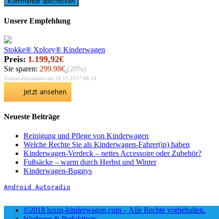
Unsere Empfehlung
Stokke® Xplory® Kinderwagen
Preis:
1.199,92€
Sie sparen:
299.98€
(20%)
Zuletzt aktualisiert am 28.11.2017 08:24
Jetzt ansehen
Neueste Beiträge
Reinigung und Pflege von Kinderwagen
Welche Rechte Sie als Kinderwagen-Fahrer(in) haben
Kinderwagen-Verdeck – nettes Accessoire oder Zubehör?
Fußsäcke – warm durch Herbst und Winter
Kinderwagen-Buggys
Android Autoradio
©2018 luxus-kinderwagen.com – Alle Rechte vorbehalten.
Werbung & Podukttests