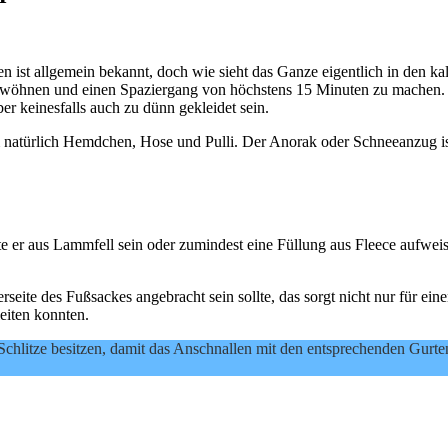
en ist allgemein bekannt, doch wie sieht das Ganze eigentlich in den k
gewöhnen und einen Spaziergang von höchstens 15 Minuten zu machen. 
er keinesfalls auch zu dünn gekleidet sein.
 natürlich Hemdchen, Hose und Pulli. Der Anorak oder Schneeanzug ist 
te er aus Lammfell sein oder zumindest eine Füllung aus Fleece aufwe
seite des Fußsackes angebracht sein sollte, das sorgt nicht nur für eine
eiten konnten.
Schlitze besitzen, damit das Anschnallen mit den entsprechenden Gurten