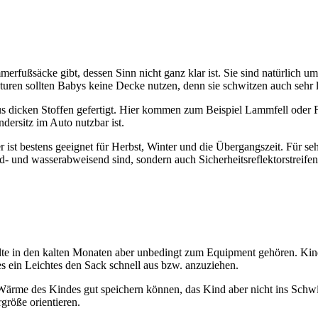
rfußsäcke gibt, dessen Sinn nicht ganz klar ist. Sie sind natürlich um
en sollten Babys keine Decke nutzen, denn sie schwitzen auch sehr l
 aus dicken Stoffen gefertigt. Hier kommen zum Beispiel Lammfell oder 
dersitz im Auto nutzbar ist.
st bestens geeignet für Herbst, Winter und die Übergangszeit. Für sehr 
nd- und wasserabweisend sind, sondern auch Sicherheitsreflektorstreife
lte in den kalten Monaten aber unbedingt zum Equipment gehören. Kind
es ein Leichtes den Sack schnell aus bzw. anzuziehen.
Wärme des Kindes gut speichern können, das Kind aber nicht ins Schwi
größe orientieren.