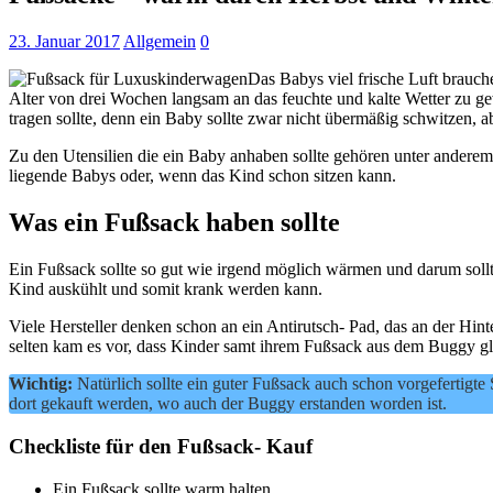
23. Januar 2017
Allgemein
0
Das Babys viel frische Luft brauch
Alter von drei Wochen langsam an das feuchte und kalte Wetter zu 
tragen sollte, denn ein Baby sollte zwar nicht übermäßig schwitzen, ab
Zu den Utensilien die ein Baby anhaben sollte gehören unter anderem
liegende Babys oder, wenn das Kind schon sitzen kann.
Was ein Fußsack haben sollte
Ein Fußsack sollte so gut wie irgend möglich wärmen und darum soll
Kind auskühlt und somit krank werden kann.
Viele Hersteller denken schon an ein Antirutsch- Pad, das an der Hinter
selten kam es vor, dass Kinder samt ihrem Fußsack aus dem Buggy gl
Wichtig:
Natürlich sollte ein guter Fußsack auch schon vorgefertigte 
dort gekauft werden, wo auch der Buggy erstanden worden ist.
Checkliste für den Fußsack- Kauf
Ein Fußsack sollte warm halten