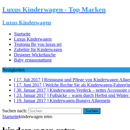
Luxus Kinderwagen - Top Marken
Luxus Kinderwagen
Startseite
Luxus Kinderwagen
Teutonia Be you luxus set
Zubehör für Kinderwagen
Designer Wickeltasche
Baby erstausstattung
Neuigkeiten
[ 17. Juli 2017 ]
Reinigung und Pflege von Kinderwagen
Allge
[ 17. Juni 2017 ]
Welche Rechte Sie als Kinderwagen-Fahrer(i
[ 30. Januar 2017 ]
Kinderwagen-Verdeck – nettes Accessoire 
[ 23. Januar 2017 ]
Fußsäcke – warm durch Herbst und Winter
[ 19. Januar 2017 ]
Kinderwagen-Buggys
Allgemein
Suchen nach:
Startseite
kinderwagen retro