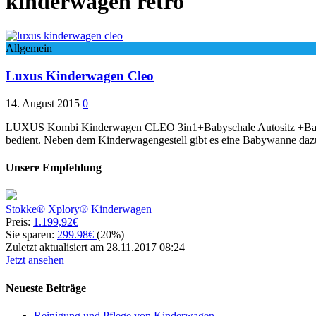
kinderwagen retro
Allgemein
Luxus Kinderwagen Cleo
14. August 2015
0
LUXUS Kombi Kinderwagen CLEO 3in1+Babyschale Autositz +Babywan
bedient. Neben dem Kinderwagengestell gibt es eine Babywanne dazu,
Unsere Empfehlung
Stokke® Xplory® Kinderwagen
Preis:
1.199,92€
Sie sparen:
299.98€
(20%)
Zuletzt aktualisiert am 28.11.2017 08:24
Jetzt ansehen
Neueste Beiträge
Reinigung und Pflege von Kinderwagen