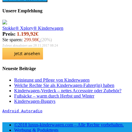
Unsere Empfehlung
Stokke® Xplory® Kinderwagen
Preis:
1.199,92€
Sie sparen:
299.98€
(20%)
Zuletzt aktualisiert am 28.11.2017 08:24
Jetzt ansehen
Neueste Beiträge
Reinigung und Pflege von Kinderwagen
Welche Rechte Sie als Kinderwagen-Fahrer(in) haben
Kinderwagen-Verdeck – nettes Accessoire oder Zubehör?
Fußsäcke – warm durch Herbst und Winter
Kinderwagen-Buggys
Android Autoradio
©2018 luxus-kinderwagen.com – Alle Rechte vorbehalten.
Werbung & Podukttests