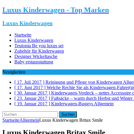
Luxus Kinderwagen - Top Marken
Luxus Kinderwagen
Startseite
Luxus Kinderwagen
Teutonia Be you luxus set
Zubehör für Kinderwagen
Designer Wickeltasche
Baby erstausstattung
Neuigkeiten
[ 17. Juli 2017 ]
Reinigung und Pflege von Kinderwagen
Allge
[ 17. Juni 2017 ]
Welche Rechte Sie als Kinderwagen-Fahrer(i
[ 30. Januar 2017 ]
Kinderwagen-Verdeck – nettes Accessoire 
[ 23. Januar 2017 ]
Fußsäcke – warm durch Herbst und Winter
[ 19. Januar 2017 ]
Kinderwagen-Buggys
Allgemein
Suchen
nach:
Startseite
Allgemein
Luxus Kinderwagen Britax Smile
Luxus Kinderwagen Britax Smile